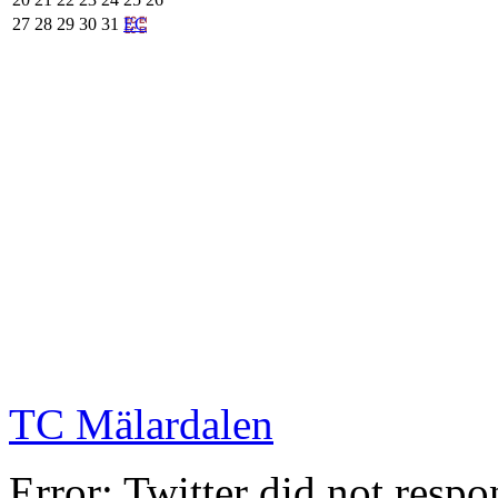
27
28
29
30
31
EC
TC Mälardalen
Error: Twitter did not resp