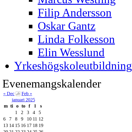
Filip Andersson
Oskar Gantz
Linda Folkesson
Elin Wesslund
Yrkeshögskoleutbildning
Evenemangskalender
« Dec
Feb »
januari 2025
m
ti
o
to
f
l
s
1
2
3
4
5
6
7
8
9
10
11
12
13
14
15
16
17
18
19
20
21
22
23
24
25
26