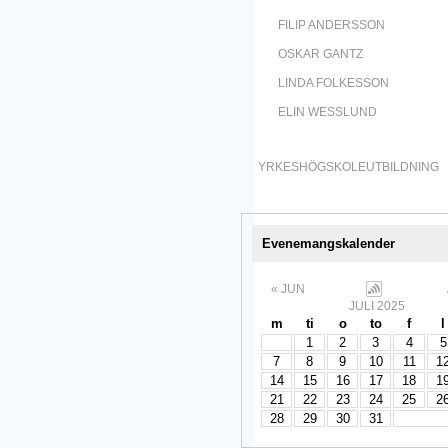
FILIP ANDERSSON
OSKAR GANTZ
LINDA FOLKESSON
ELIN WESSLUND
YRKESHÖGSKOLEUTBILDNING
Evenemangskalender
« JUN
JULI 2025
m
ti
o
to
f
l
1
2
3
4
5
7
8
9
10
11
1
14
15
16
17
18
1
21
22
23
24
25
2
28
29
30
31