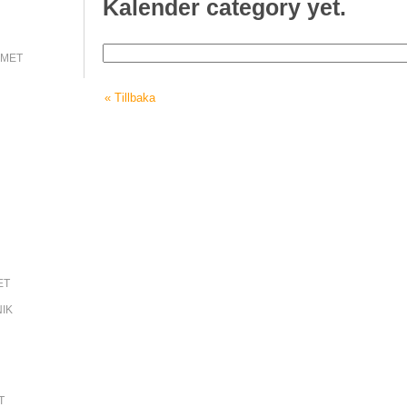
Kalender category yet.
MMET
« Tillbaka
ET
NIK
T