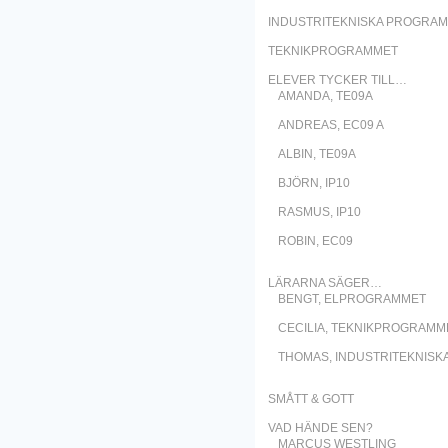
INDUSTRITEKNISKA PROGRA
TEKNIKPROGRAMMET
ELEVER TYCKER TILL…
AMANDA, TE09A
ANDREAS, EC09 A
ALBIN, TE09A
BJÖRN, IP10
RASMUS, IP10
ROBIN, EC09
LÄRARNA SÄGER…
BENGT, ELPROGRAMMET
CECILIA, TEKNIKPROGRAMM
THOMAS, INDUSTRITEKNISK
SMÅTT & GOTT
VAD HÄNDE SEN?
MARCUS WESTLING