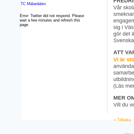
FREDRI
TC Mälardalen
Vår skol
smeknamn
Error: Twitter did not respond. Please
engagema
wait a few minutes and refresh this
page.
sig i Vä
gör det 
Svenska 
ATT VA
Vi är st
använda 
samarbet
utbildni
(Läs mer
MER O
Vill du 
« Tillbaka