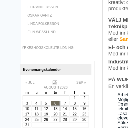
kreativt
FILIP ANDERSSON
produkte
OSKAR GANTZ
VÄLJ M
LINDA FOLKESSON
Teknik
Med inri
ELIN WESSLUND
eller
Sam
El- och
YRKESHÖGSKOLEUTBILDNING
Med inri
Industr
Med inri
Evenemangskalender
PÅ WIJ
« JUL
SEP »
En verkli
AUGUSTI 2026
m
ti
o
to
f
l
s
Arbet
1
2
Möjli
3
4
5
6
7
8
9
Ett s
tekn
10
11
12
13
14
15
16
Läsa
17
18
19
20
21
22
23
eleve
24
25
26
27
28
29
30
Säker
31
Pers