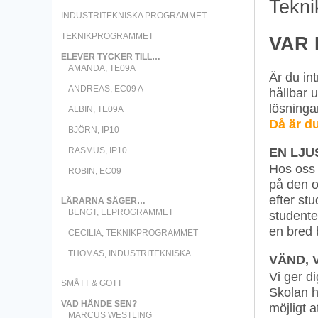
Tekni
INDUSTRITEKNISKA PROGRAMMET
TEKNIKPROGRAMMET
VAR 
ELEVER TYCKER TILL…
AMANDA, TE09A
Är du in
ANDREAS, EC09 A
hållbar 
lösninga
ALBIN, TE09A
Då är d
BJÖRN, IP10
EN LJU
RASMUS, IP10
Hos oss 
ROBIN, EC09
på den o
efter st
LÄRARNA SÄGER…
BENGT, ELPROGRAMMET
studente
en bred 
CECILIA, TEKNIKPROGRAMMET
THOMAS, INDUSTRITEKNISKA
VÄND, 
Vi ger d
SMÅTT & GOTT
Skolan 
VAD HÄNDE SEN?
möjligt 
MARCUS WESTLING