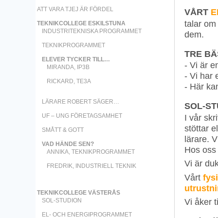
ATT VARA TJEJ ÄR FÖRDEL
VÅRT
E
talar om
TEKNIKCOLLEGE ESKILSTUNA
INDUSTRITEKNISKA PROGRAMMET
dem.
TEKNIKPROGRAMMET
TRE BÄ
ELEVER TYCKER TILL…
- Vi är e
MIRANDA, IP3B
- Vi har
RICKARD, TE3A
- Här ka
LÄRARE ROBERT SÄGER…
SOL-ST
I vår sk
UF – UNG FÖRETAGSAMHET
stöttar e
SMÅTT & GOTT
lärare. V
VAD HÄNDE SEN?
Hos oss 
ANNIKA, TEKNIKPROGRAMMET
Vi är du
FREDRIK, INDUSTRIELL TEKNIK
Vårt
fys
utrustn
TEKNIKCOLLEGE VÄSTERÅS
Vi åker 
SOL-STUDION
EL- OCH ENERGIPROGRAMMET