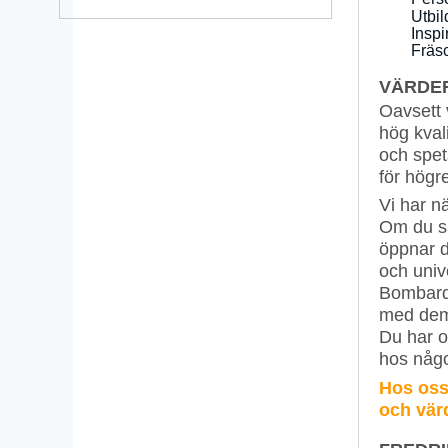
Utbil
Inspi
Fräsc
VÄRDEF
Oavsett 
hög kvali
och spet
för högre
Vi har n
Om du sa
öppnar d
och univ
Bombardi
med dem 
Du har o
hos någo
Hos oss 
och värd