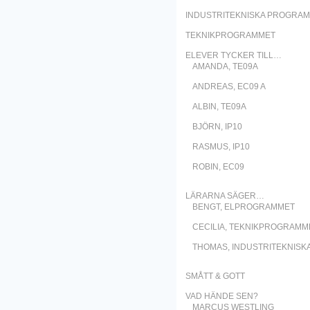
INDUSTRITEKNISKA PROGRA
TEKNIKPROGRAMMET
ELEVER TYCKER TILL…
AMANDA, TE09A
ANDREAS, EC09 A
ALBIN, TE09A
BJÖRN, IP10
RASMUS, IP10
ROBIN, EC09
LÄRARNA SÄGER…
BENGT, ELPROGRAMMET
CECILIA, TEKNIKPROGRAMM
THOMAS, INDUSTRITEKNISK
SMÅTT & GOTT
VAD HÄNDE SEN?
MARCUS WESTLING