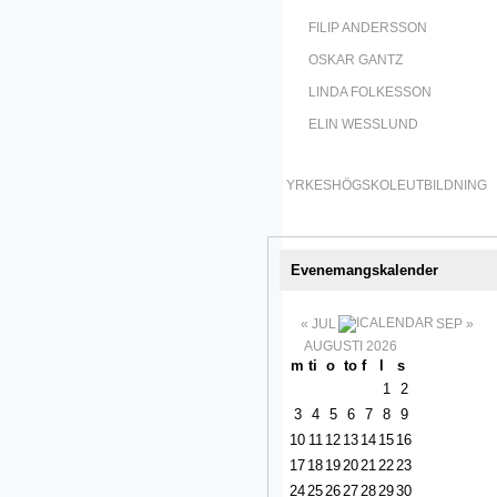
FILIP ANDERSSON
OSKAR GANTZ
LINDA FOLKESSON
ELIN WESSLUND
YRKESHÖGSKOLEUTBILDNING
Evenemangskalender
« JUL
SEP »
AUGUSTI 2026
m
ti
o
to
f
l
s
1
2
3
4
5
6
7
8
9
10
11
12
13
14
15
16
17
18
19
20
21
22
23
24
25
26
27
28
29
30