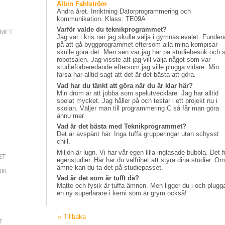
Albin Fahlström
Andra året. Inriktning Datorprogrammering och
kommunikation. Klass: TE09A
Varför valde du teknikprogrammet?
MMET
Jag var i kris när jag skulle välja i gymnasievalet. Funder
på att gå byggprogrammet eftersom alla mina kompisar
skulle göra det. Men sen var jag här på studiebesök och 
robotsalen. Jag visste att jag vill välja något som var
studieförberedande eftersom jag ville plugga vidare. Min
farsa har alltid sagt att det är det bästa att göra.
Vad har du tänkt att göra när du är klar här?
Min dröm är att jobba som spelutvecklare. Jag har alltid
spelat mycket. Jag håller på och testar i ett projekt nu i
skolan. Väljer man till programmering C så får man göra
ännu mer.
Vad är det bästa med Teknikprogrammet?
Det är avspänt här. Inga tuffa grupperingar utan schysst
chill.
Miljön är lugn. Vi har vår egen lilla inglasade bubbla. Det
ET
egenstudier. Här har du valfrihet att styra dina studier. Om 
ämne kan du ta det på studiepasset.
NIK
Vad är det som är tufft då?
Matte och fysik är tuffa ämnen. Men ligger du i och pluggar
en ny superlärare i kemi som är grym också!
« Tillbaka
T