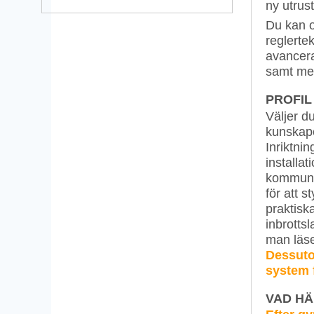
ny utrus
Du kan o
reglerte
avancera
samt med
PROFIL
Väljer du
kunskape
Inriktni
installat
kommunik
för att s
praktiska
inbrotts
man läse
Dessuto
system f
VAD HÄ