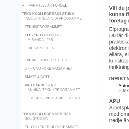
ATT VARA TJEJ ÄR FÖRDEL
Vill du 
kunna 
TEKNIKCOLLEGE ESKILSTUNA
INDUSTRITEKNISKA PROGRAMMET
företag 
TEKNIKPROGRAMMET
Elprogra
Du lär d
ELEVER TYCKER TILL…
MIRANDA, IP3B
praktisk
elektron
RICKARD, TE3A
ellära, 
kunskape
LÄRARE ROBERT SÄGER…
inriktni
UF – UNG FÖRETAGSAMHET
SMÅTT & GOTT
INRIKT
Auto
VAD HÄNDE SEN?
ANNIKA, TEKNIKPROGRAMMET
Eltek
FREDRIK, INDUSTRIELL TEKNIK
APU
Arbetspl
med omne
TEKNIKCOLLEGE VÄSTERÅS
SOL-STUDION
tredje år
EL- OCH ENERGIPROGRAMMET