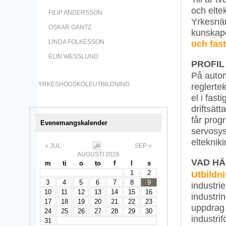
och elte
FILIP ANDERSSON
Yrkesnä
OSKAR GANTZ
kunskap
och fas
LINDA FOLKESSON
ELIN WESSLUND
PROFIL
På autom
YRKESHÖGSKOLEUTBILDNING
reglerte
el i fast
driftsät
får prog
Evenemangskalender
servosys
eltekniki
« JUL
SEP »
AUGUSTI 2026
VAD HÄ
m
ti
o
to
f
l
s
Utbildni
1
2
3
4
5
6
7
8
9
industri
10
11
12
13
14
15
16
industri
17
18
19
20
21
22
23
uppdrag 
24
25
26
27
28
29
30
industri
31