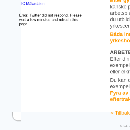
Efter gy
TC Mälardalen
kanske p
arbetspla
Error: Twitter did not respond. Please
du utbil
wait a few minutes and refresh this
page.
yrkescer
Båda inr
yrkeshö
ARBETE
Efter di
exempelvi
eller elk
Du kan o
exempel 
Fyra av 
eftertr
« Tillba
© Tekn