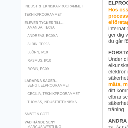
ELPRO
INDUSTRITEKNISKA PROGRAMMET
Hos oss
TEKNIKPROGRAMMET
process
elföreta
ELEVER TYCKER TILL…
internat
AMANDA, TE09A
ger dig 
ANDREAS, EC09 A
du går fö
ALBIN, TE09A
FÖRSTA
BJÖRN, IP10
Under di
RASMUS, IP10
elkunska
ROBIN, EC09
elektroni
säkerhet
LÄRARNA SÄGER…
mäta, m
BENGT, ELPROGRAMMET
ditt kom
CECILIA, TEKNIKPROGRAMMET
elbransc
THOMAS, INDUSTRITEKNISKA
säkerhet
träning i
SMÅTT & GOTT
ANDRA
VAD HÄNDE SEN?
Till år t
MARCUS WESTLING