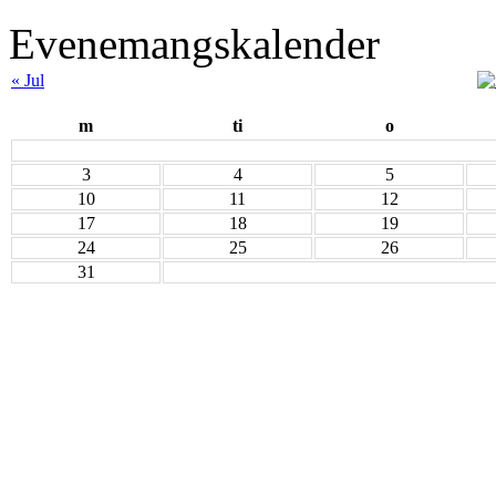
Evenemangskalender
« Jul
m
ti
o
3
4
5
10
11
12
17
18
19
24
25
26
31