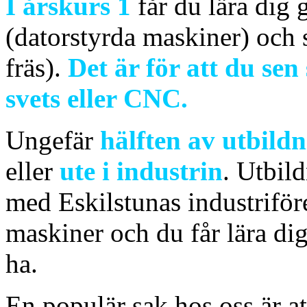
I årskurs 1
får du lära dig
(datorstyrda maskiner) och 
fräs).
Det är för att du sen
svets eller CNC.
Ungefär
hälften av utbild
eller
ute i industrin
. Utbil
med Eskilstunas industriför
maskiner och du får lära dig
ha.
En populär sak hos oss är at